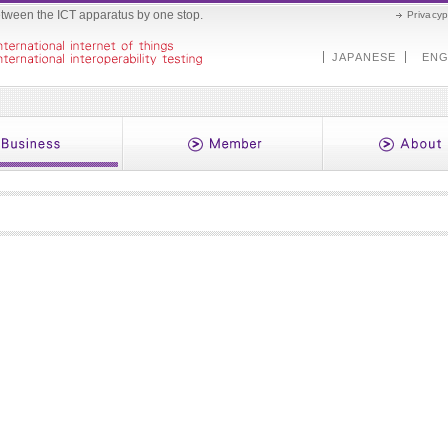
etween the ICT apparatus by one stop.
Privacyp
JAPANESE
ENG