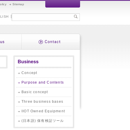
olicy
Sitemap
LISH
Business
Concept
Purpose and Contents
Basic concept
Three business bases
IIOT Owned Equipment
(日本語) 保有検証ツール